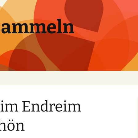
sammeln
t im Endreim
chön