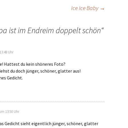
Ice Ice Baby
→
pa ist im Endreim doppelt schön
“
13:48 Uhr
e! Hattest du kein shöneres Foto?
iehst du doch jünger, schöner, glatter aus!
nes Gedicht.
 um 13:50 Uhr
Das Gedicht sieht eigentlich jünger, schöner, glatter