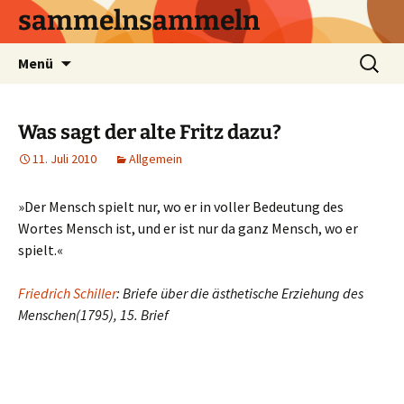
sammelnsammeln
Zum
Suchen
Menü
Inhalt
nach:
springen
Was sagt der alte Fritz dazu?
11. Juli 2010
Allgemein
»Der Mensch spielt nur, wo er in voller Bedeutung des
Wortes Mensch ist, und er ist nur da ganz Mensch, wo er
spielt.«
Friedrich Schiller
:
Briefe über die ästhetische Erziehung des
Menschen
(1795)
, 15. Brief