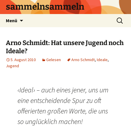
sammelnsammeln
Zum
Suchen
Menü
Inhalt
nach:
springen
Arno Schmidt: Hat unsere Jugend noch
Ideale?
5. August 2010
Gelesen
Arno Schmidt
,
Ideale
,
Jugend
‹Ideal› – auch eines jener, uns um
eine entscheidende Spur zu oft
offerierten großen Worte, die uns
so unglücklich machen!