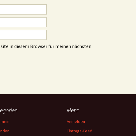
site in diesem Browser für meinen nächsten
egorien
Meta
emein
Anmelden
unden
Eintrags-Feed