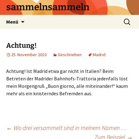
sammelnsammeln
Zum
Suchen
Menü
Inhalt
nach:
springen
Achtung!
25. November 2010
Geschrieben
Madrid
Achtung! Ist Madrid etwa gar nicht in Italien? Beim
Betreten der Madrider Bahnhofs-Trattoria jedenfalls löst
mein Morgengruß „Buon giorno, alle miteinander!“ kaum
mehr als ein knisterndes Befremden aus.
Beitrags-
←
Wo drei versammelt sind in meinem Namen …
Zum Beispiel
→