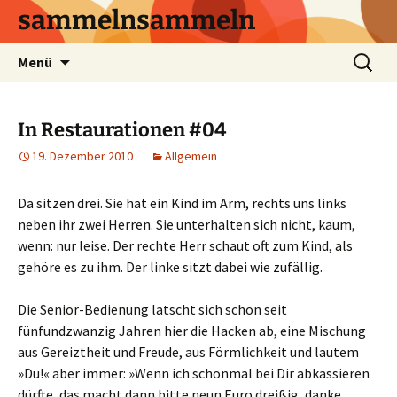
sammelnsammeln
Zum
Suchen
Menü
Inhalt
nach:
springen
In Restaurationen #04
19. Dezember 2010
Allgemein
Da sitzen drei. Sie hat ein Kind im Arm, rechts uns links
neben ihr zwei Herren. Sie unterhalten sich nicht, kaum,
wenn: nur leise. Der rechte Herr schaut oft zum Kind, als
gehöre es zu ihm. Der linke sitzt dabei wie zufällig.
Die Senior-Bedienung latscht sich schon seit
fünfundzwanzig Jahren hier die Hacken ab, eine Mischung
aus Gereiztheit und Freude, aus Förmlichkeit und lautem
»Du!« aber immer: »Wenn ich schonmal bei Dir abkassieren
dürfte, das macht dann bitte neun Euro dreißig, danke,