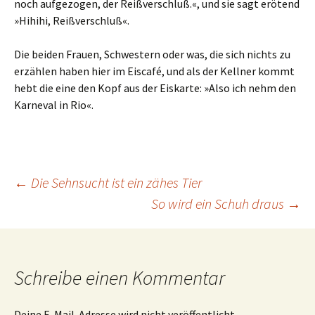
noch aufgezogen, der Reißverschluß.«, und sie sagt erötend
»Hihihi, Reißverschluß«.
Die beiden Frauen, Schwestern oder was, die sich nichts zu
erzählen haben hier im Eiscafé, und als der Kellner kommt
hebt die eine den Kopf aus der Eiskarte: »Also ich nehm den
Karneval in Rio«.
Beitrags-
←
Die Sehnsucht ist ein zähes Tier
So wird ein Schuh draus
→
Navigation
Schreibe einen Kommentar
Deine E-Mail-Adresse wird nicht veröffentlicht.