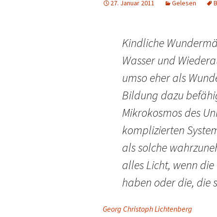
27. Januar 2011
Gelesen
B
Kindliche Wundermä
Wasser und Wiederau
umso eher als Wunde
Bildung dazu befähi
Mikrokosmos des Uni
komplizierten Syste
als solche wahrzuneh
alles Licht, wenn di
haben oder die, die s
Georg Christoph Lichtenberg