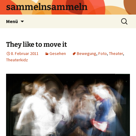
sammelnsammeln
Zum
Suchen
Menü
Inhalt
nach:
springen
They like to move it
8. Februar 2011
Gesehen
Bewegung
,
Foto
,
Theater
,
Theaterkidz