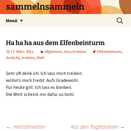
sammelnsammeln
Zum
Suchen
Menü
Inhalt
nach:
springen
Ha ha ha aus dem Elfenbeinturm
17. März 2011
Allgemein
,
Geschrieben
Elfenbeinturm
,
Gedicht
,
treiben
,
Welt
Sehr oft denk ich: Ich lass mich treiben
wohin’s mich treibt. Aufs Gradewohl.
Für heute gilt: Ich lass es bleiben.
Die Welt scheint mir dafür zu hohl.
←
Herbstmeister
Aus den Tagträumen
→