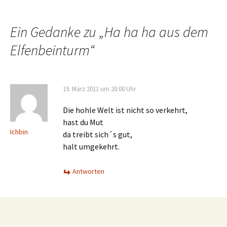
Beitrags-
Navigation
Ein Gedanke zu „
Ha ha ha aus dem
Elfenbeinturm
“
19. März 2011 um 20:00 Uhr
Die hohle Welt ist nicht so verkehrt,
hast du Mut
Ichbin
da treibt sich´s gut,
halt umgekehrt.
Antworten