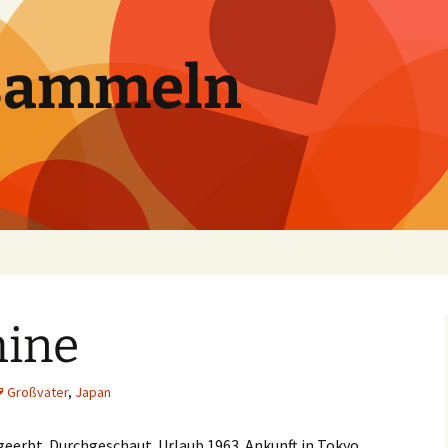
sammeln
hine
Großvater
,
Japan
erbt. Durchgeschaut. Urlaub 1963. Ankunft in Tokyo.