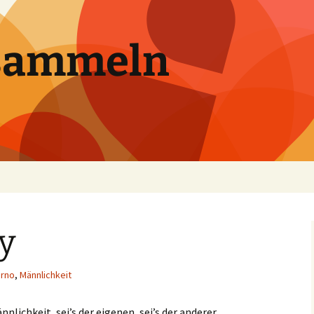
sammeln
y
rno
,
Männlichkeit
ichkeit, sei’s der eigenen, sei’s der anderer,