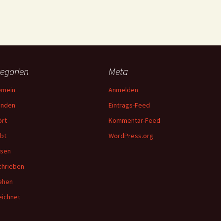
egorien
Meta
emein
Anmelden
unden
Eintrags-Feed
rt
Kommentar-Feed
bt
WordPress.org
esen
hrieben
ehen
ichnet