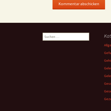
Suchen
Kat
nach:
Allg
Gef
Gehö
Gele
Gel
Gesc
Ges
Geze