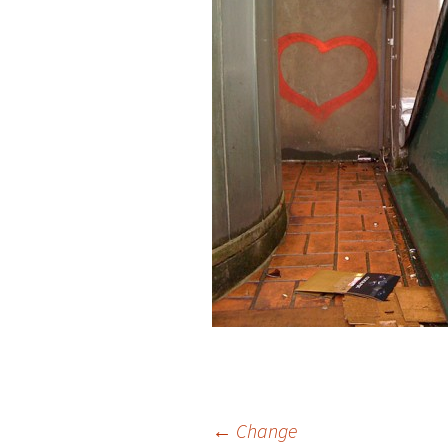
Beitrags-
←
Change