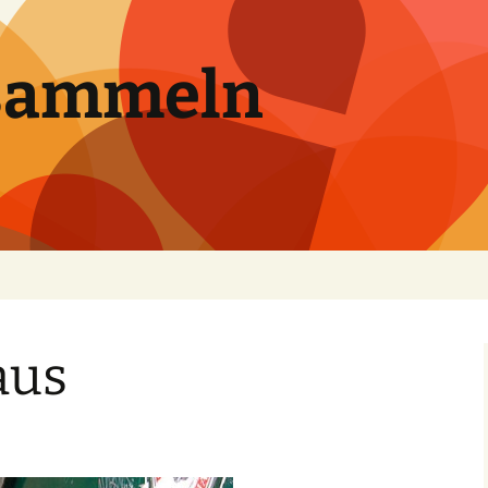
sammeln
aus