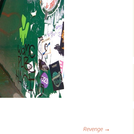
Revenge
→