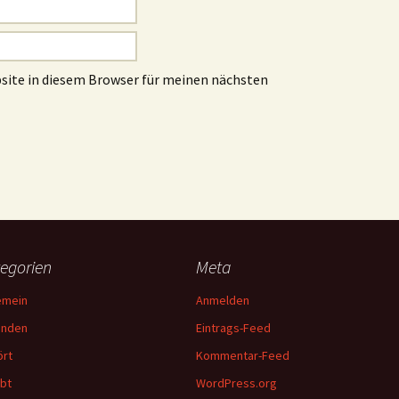
site in diesem Browser für meinen nächsten
egorien
Meta
emein
Anmelden
unden
Eintrags-Feed
rt
Kommentar-Feed
bt
WordPress.org