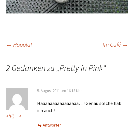
Beitrags-
←
Hoppla!
Im Café
→
Navigation
2 Gedanken zu „
Pretty in Pink
“
5. August 2011 um 16:13 Uhr
Haaaaaaaaaaaaaaaa…! Genau solche hab
ich auch!
<°((( ~~<
Antworten