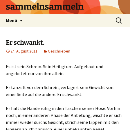
sammelnsammeln
Zum
Suchen
Menü
Inhalt
nach:
springen
Er schwankt.
24. August 2011
Geschrieben
Es ist sein Schrein. Sein Heiligtum. Aufgebaut und
angebetet nur von ihm allein.
Er tänzelt vor dem Schrein, verlagert sein Gewicht von
einer Seite auf die andere. Er schwankt.
Er hält die Hände ruhig in den Taschen seiner Hose. Vorhin
noch, in einer anderen Phase der Anbetung, wischte er sich
immer wieder durchs Gesicht, strich seine Lippen mit den
Fingern ab, rhythmisch, einer unbekannten Regel