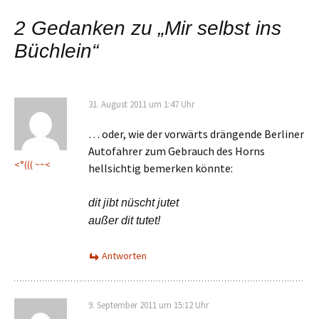
Navigation
2 Gedanken zu „
Mir selbst ins
Büchlein
“
31. August 2011 um 1:47 Uhr
… oder, wie der vorwärts drängende Berliner
Autofahrer zum Gebrauch des Horns
<°((( ~~<
hellsichtig bemerken könnte:
dit jibt nüscht jutet
außer dit tutet!
Antworten
9. September 2011 um 15:12 Uhr