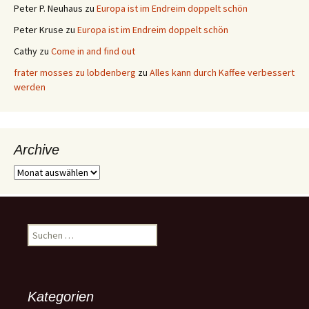
Peter P. Neuhaus
zu
Europa ist im Endreim doppelt schön
Peter Kruse
zu
Europa ist im Endreim doppelt schön
Cathy
zu
Come in and find out
frater mosses zu lobdenberg
zu
Alles kann durch Kaffee verbessert
werden
Archive
Archive
Suchen
nach:
Kategorien