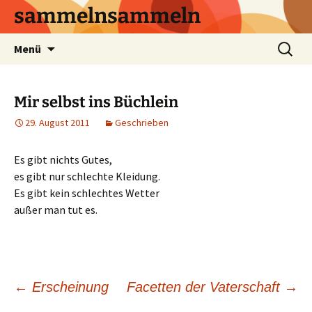
sammelnsammeln
Zum
Suchen
Menü
Inhalt
nach:
springen
Mir selbst ins Büchlein
29. August 2011
Geschrieben
Es gibt nichts Gutes,
es gibt nur schlechte Kleidung.
Es gibt kein schlechtes Wetter
außer man tut es.
Beitrags-
←
Erscheinung
Facetten der Vaterschaft
→