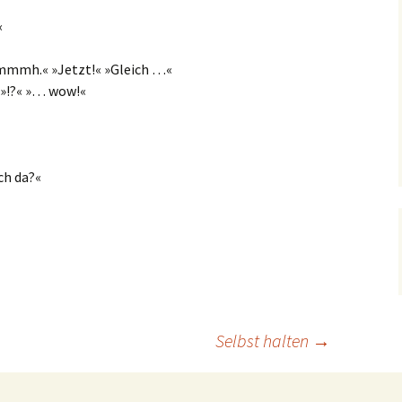
«
mmmh.« »Jetzt!« »Gleich …«
 »!?« »… wow!«
ch da?«
Selbst halten
→