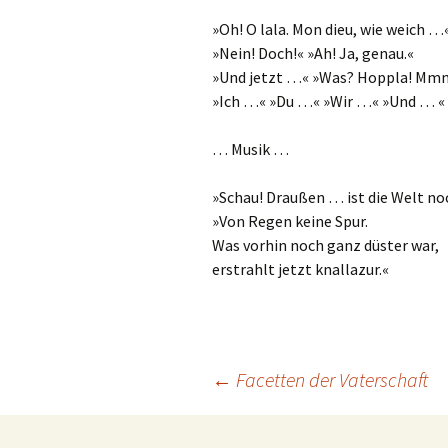
»Oh! O lala. Mon dieu, wie weich …
»Nein! Doch!« »Ah! Ja, genau.«
»Und jetzt …« »Was? Hoppla! Mm
»Ich …« »Du …« »Wir …« »Und … «
… Musik …
»Schau! Draußen … ist die Welt no
»Von Regen keine Spur.
Was vorhin noch ganz düster war,
erstrahlt jetzt knallazur.«
Beitrags-
←
Facetten der Vaterschaft