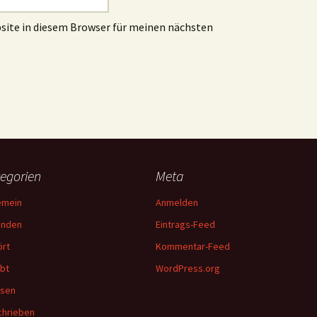
site in diesem Browser für meinen nächsten
egorien
Meta
emein
Anmelden
unden
Eintrags-Feed
rt
Kommentar-Feed
bt
WordPress.org
esen
hrieben