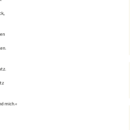
ck,
ken
ken.
atz.
tz
nd mich.«