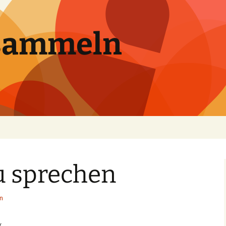
sammeln
u sprechen
n
.