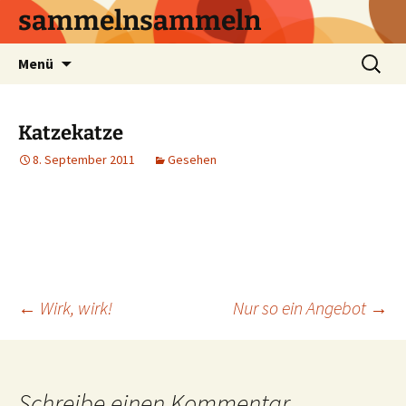
sammelnsammeln
Zum
Suchen
Menü
Inhalt
nach:
springen
Katzekatze
8. September 2011
Gesehen
Beitrags-
←
Wirk, wirk!
Nur so ein Angebot
→
Navigation
Schreibe einen Kommentar