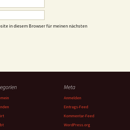
site in diesem Browser für meinen nächsten
egorien
Meta
emein
Anmelden
unden
Eintrags-Feed
rt
Kommentar-Feed
bt
WordPress.org