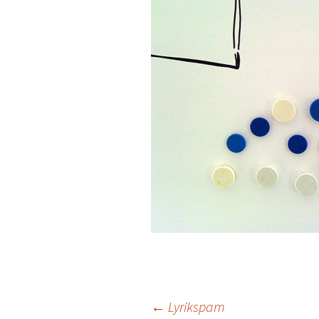
Beitrags-
←
Lyrikspam