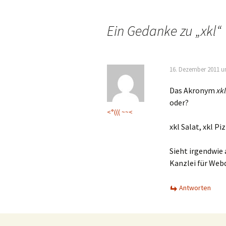
Navigation
Ein Gedanke zu „
xkl
“
16. Dezember 2011 u
Das Akronym
xkl
oder?
<°((( ~~<
xkl Salat, xkl Pi
Sieht irgendwie
Kanzlei für Web
Antworten