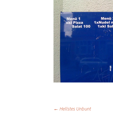
Beitrags-
←
Hellstes Unbunt