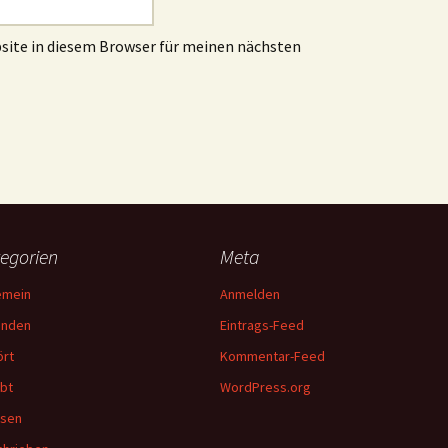
site in diesem Browser für meinen nächsten
egorien
Meta
emein
Anmelden
unden
Eintrags-Feed
rt
Kommentar-Feed
bt
WordPress.org
esen