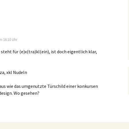
m 16:10 Uhr
steht für (e)x(tra)kl(ein), ist doch eigentlich klar,
zza, xkl Nudeln
 aus wie das umgenutzte Türschild einer konkursen
design. Wo gesehen?