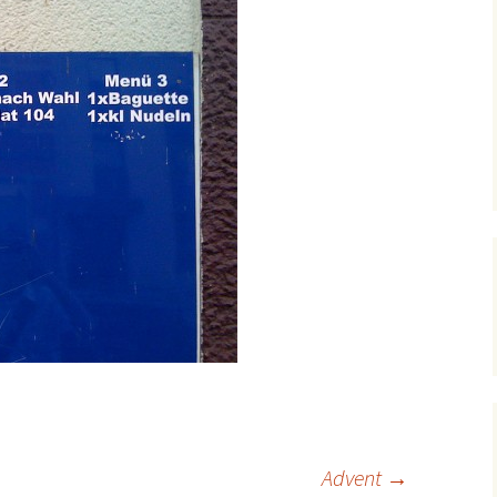
Advent
→