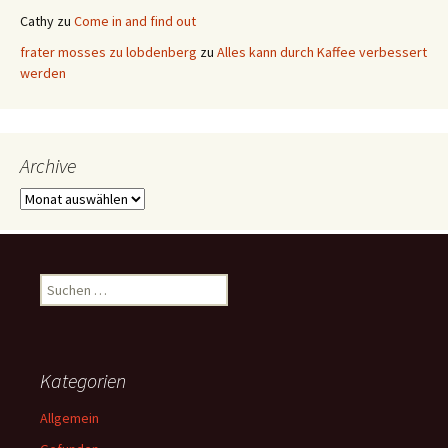
Cathy
zu
Come in and find out
frater mosses zu lobdenberg
zu
Alles kann durch Kaffee verbessert
werden
Archive
Archive
Suchen
nach:
Kategorien
Allgemein