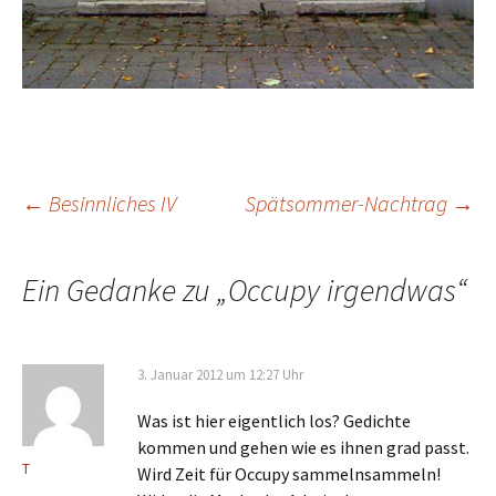
Beitrags-
←
Besinnliches IV
Spätsommer-Nachtrag
→
Navigation
Ein Gedanke zu „
Occupy irgendwas
“
3. Januar 2012 um 12:27 Uhr
Was ist hier eigentlich los? Gedichte
kommen und gehen wie es ihnen grad passt.
T
Wird Zeit für Occupy sammelnsammeln!