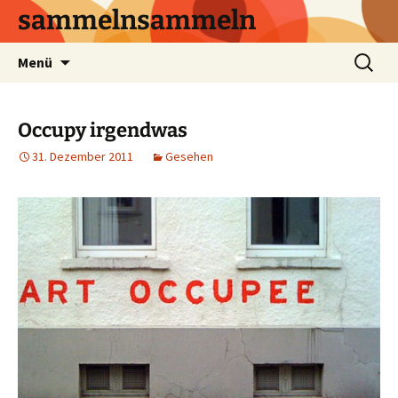
sammelnsammeln
Zum
Suchen
Menü
Inhalt
nach:
springen
Occupy irgendwas
31. Dezember 2011
Gesehen