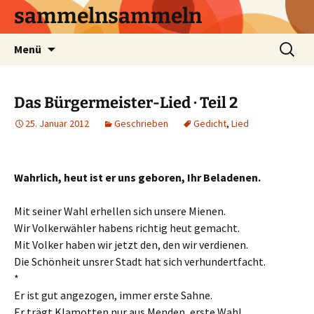
sammelnsammeln
Zum
Suchen
Menü
Inhalt
nach:
springen
Das Bürgermeister-Lied · Teil 2
25. Januar 2012
Geschrieben
Gedicht
,
Lied
Wahrlich, heut ist er uns geboren, Ihr Beladenen.
Mit seiner Wahl erhellen sich unsere Mienen.
Wir Volkerwähler habens richtig heut gemacht.
Mit Volker haben wir jetzt den, den wir verdienen.
Die Schönheit unsrer Stadt hat sich verhundertfacht.
*
Er ist gut angezogen, immer erste Sahne.
Er trägt Klamotten nur aus Menden, erste Wahl.