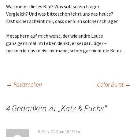
Was meint dieses Bild? Was soll so ein träger
Vergleich? Und was bitteschön lehrt uns das heute?
Fast sicher scheint mir, dass der Sinn solcher schräger
Metaphern auf mich weist, der wie andre Leute
ganz gern mal im Leben denkt, er sei der Jäger –
nur merkt das meist niemand, schon gar nicht die Beute.
Beitrags-
←
Fasttrocken
Color Burst
→
Navigation
4 Gedanken zu „
Katz & Fuchs
“
5. März 2012 um 15:13 Uhr