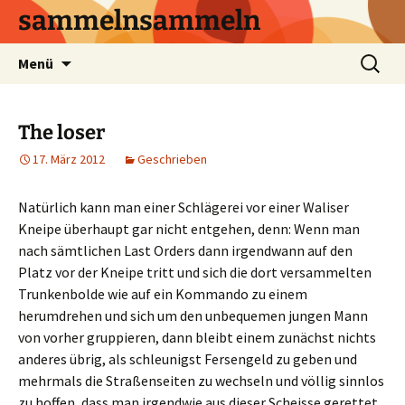
sammelnsammeln
Zum
Suchen
Menü
Inhalt
nach:
springen
The loser
17. März 2012
Geschrieben
Natürlich kann man einer Schlägerei vor einer Waliser
Kneipe überhaupt gar nicht entgehen, denn: Wenn man
nach sämtlichen Last Orders dann irgendwann auf den
Platz vor der Kneipe tritt und sich die dort versammelten
Trunkenbolde wie auf ein Kommando zu einem
herumdrehen und sich um den unbequemen jungen Mann
von vorher gruppieren, dann bleibt einem zunächst nichts
anderes übrig, als schleunigst Fersengeld zu geben und
mehrmals die Straßenseiten zu wechseln und völlig sinnlos
zu hoffen, dass man irgendwie aus dieser Scheisse gerettet