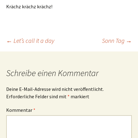
Krächz krächz krächz!
Beitrags-
←
Let’s call it a day
Sonn Tag
→
Navigation
Schreibe einen Kommentar
Deine E-Mail-Adresse wird nicht veröffentlicht.
Erforderliche Felder sind mit
*
markiert
Kommentar
*