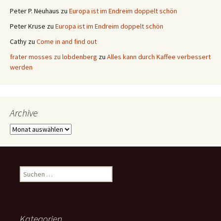
Peter P. Neuhaus
zu
Europa ist im Endreim doppelt schön
Peter Kruse
zu
Europa ist im Endreim doppelt schön
Cathy
zu
Come in and find out
frater mosses zu lobdenberg
zu
Alles kann durch Kaffee verbessert
werden
Archive
Archive
Suchen
nach:
Kategorien