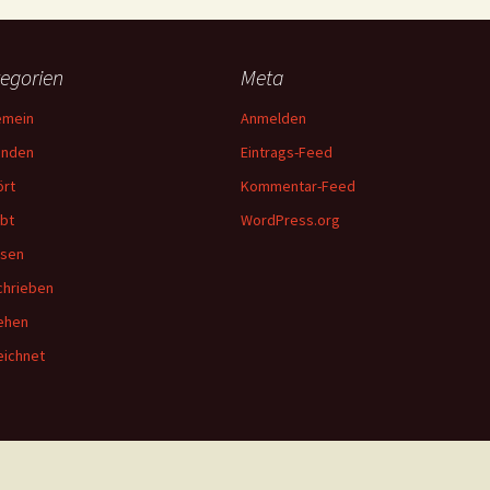
egorien
Meta
emein
Anmelden
unden
Eintrags-Feed
rt
Kommentar-Feed
bt
WordPress.org
esen
hrieben
ehen
ichnet