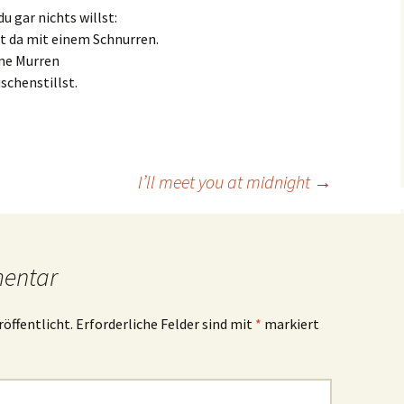
u gar nichts willst:
t da mit einem Schnurren.
hne Murren
schenstillst.
I’ll meet you at midnight
→
mentar
röffentlicht.
Erforderliche Felder sind mit
*
markiert