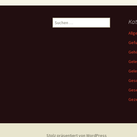
Suchen
Kat
nach:
Allg
Gef
Gehö
Gele
Gel
Gesc
Ges
Geze
Stolz präsentiert von WordPress