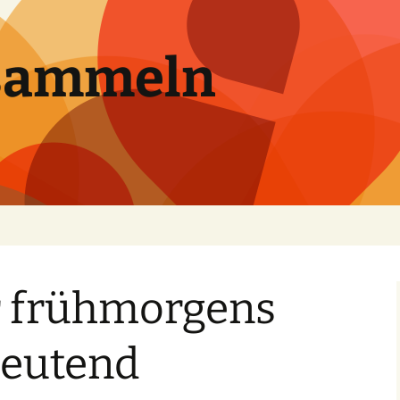
sammeln
 frühmorgens
deutend