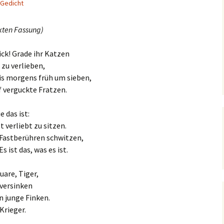
Gedicht
kten Fassung)
ick! Grade ihr Katzen
h zu verlieben,
is morgens früh um sieben,
f verguckte Fratzen.
 das ist:
verliebt zu sitzen.
 Fastberühren schwitzen,
 ist das, was es ist.
uare, Tiger,
 versinken
n junge Finken.
Krieger.