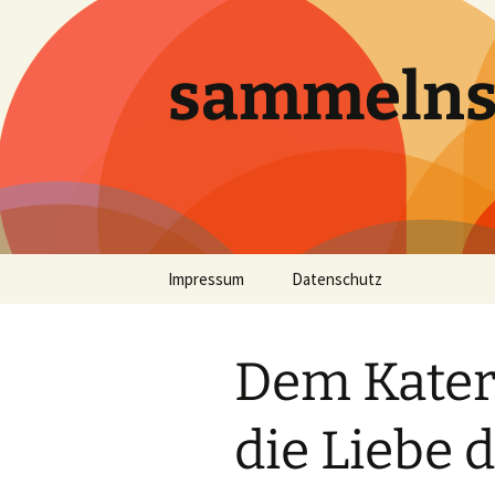
sammeln
Zum
Impressum
Datenschutz
Inhalt
springen
Dem Kater
die Liebe 