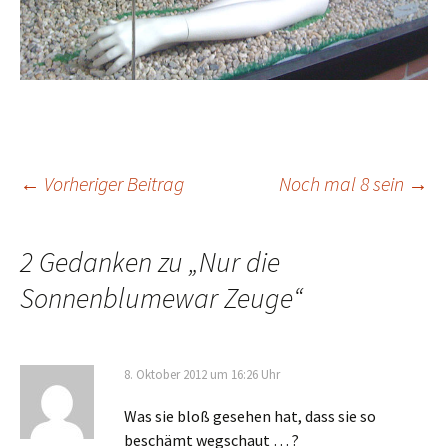
Beitrags-
←
Vorheriger Beitrag
Noch mal 8 sein
→
Navigation
2 Gedanken zu „
Nur die
Sonnenblumewar Zeuge
“
8. Oktober 2012 um 16:26 Uhr
Was sie bloß gesehen hat, dass sie so
beschämt wegschaut … ?