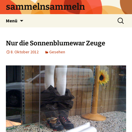
sammelnsammeln
Zum
Suchen
Menü
Inhalt
nach:
springen
Nur die Sonnenblumewar Zeuge
8. Oktober 2012
Gesehen