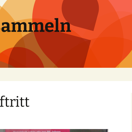
sammeln
tritt