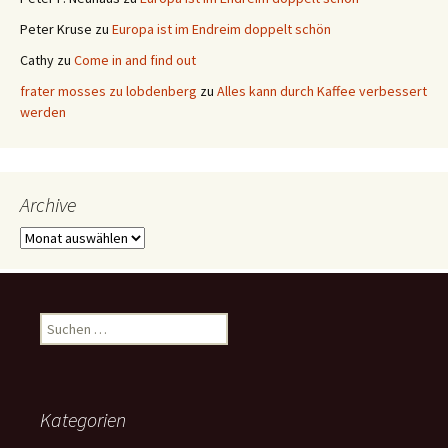
Peter Kruse
zu
Europa ist im Endreim doppelt schön
Cathy
zu
Come in and find out
frater mosses zu lobdenberg
zu
Alles kann durch Kaffee verbessert
werden
Archive
Archive
Suchen
nach:
Kategorien