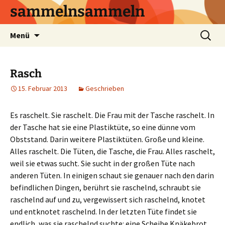
sammelnsammeln
Zum
Suchen
Menü
Inhalt
nach:
springen
Rasch
15. Februar 2013
Geschrieben
Es raschelt. Sie raschelt. Die Frau mit der Tasche raschelt. In
der Tasche hat sie eine Plastiktüte, so eine dünne vom
Obststand. Darin weitere Plastiktüten. Große und kleine.
Alles raschelt. Die Tüten, die Tasche, die Frau. Alles raschelt,
weil sie etwas sucht. Sie sucht in der großen Tüte nach
anderen Tüten. In einigen schaut sie genauer nach den darin
befindlichen Dingen, berührt sie raschelnd, schraubt sie
raschelnd auf und zu, vergewissert sich raschelnd, knotet
und entknotet raschelnd. In der letzten Tüte findet sie
endlich, was sie raschelnd suchte: eine Scheibe Knäkebrot.