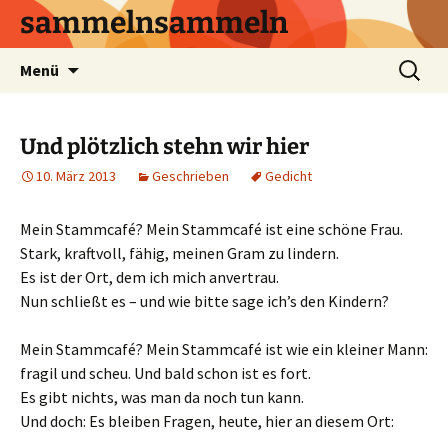
sammelnsammeln
Zum
Suchen
Menü
Inhalt
nach:
springen
Und plötzlich stehn wir hier
10. März 2013
Geschrieben
Gedicht
Mein Stammcafé? Mein Stammcafé ist eine schöne Frau.
Stark, kraftvoll, fähig, meinen Gram zu lindern.
Es ist der Ort, dem ich mich anvertrau.
Nun schließt es – und wie bitte sage ich’s den Kindern?
Mein Stammcafé? Mein Stammcafé ist wie ein kleiner Mann:
fragil und scheu. Und bald schon ist es fort.
Es gibt nichts, was man da noch tun kann.
Und doch: Es bleiben Fragen, heute, hier an diesem Ort: