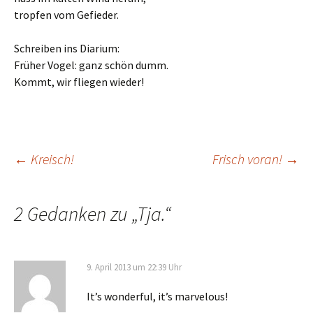
tropfen vom Gefieder.
Schreiben ins Diarium:
Früher Vogel: ganz schön dumm.
Kommt, wir fliegen wieder!
Beitrags-
←
Kreisch!
Frisch voran!
→
Navigation
2 Gedanken zu „
Tja.
“
9. April 2013 um 22:39 Uhr
It’s wonderful, it’s marvelous!