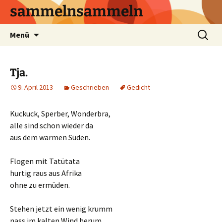
sammelnsammeln
Zum
Suchen
Menü
Inhalt
nach:
springen
Tja.
9. April 2013
Geschrieben
Gedicht
Kuckuck, Sperber, Wonderbra,
alle sind schon wieder da
aus dem warmen Süden.
Flogen mit Tatütata
hurtig raus aus Afrika
ohne zu ermüden.
Stehen jetzt ein wenig krumm
nass im kalten Wind herum,