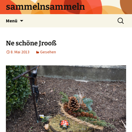
sammelnsammeln
Zum
Suchen
Menü
Inhalt
nach:
springen
Ne schöne Jrooß
8. Mai 2013
Gesehen