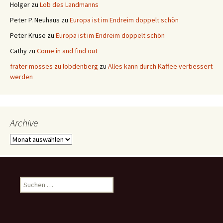
Holger
zu
Lob des Landmanns
Peter P. Neuhaus
zu
Europa ist im Endreim doppelt schön
Peter Kruse
zu
Europa ist im Endreim doppelt schön
Cathy
zu
Come in and find out
frater mosses zu lobdenberg
zu
Alles kann durch Kaffee verbessert
werden
Archive
Archive
Suchen
nach: