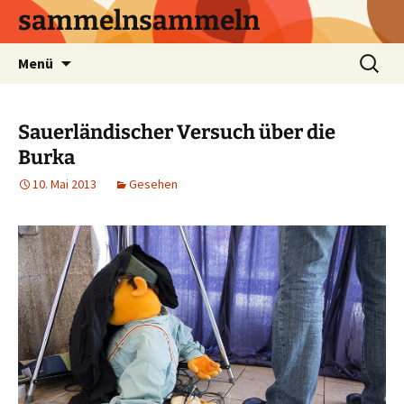
sammelnsammeln
Zum
Suchen
Menü
Inhalt
nach:
springen
Sauerländischer Versuch über die
Burka
10. Mai 2013
Gesehen