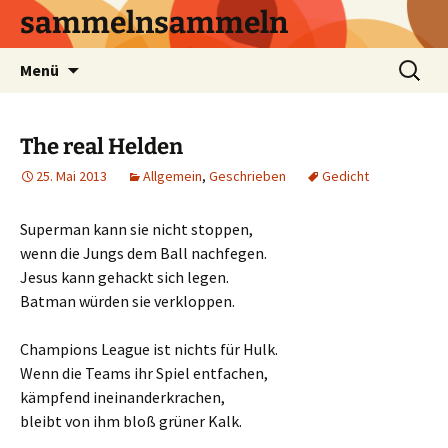
sammelnsammeln
Zum
Suchen
Menü
Inhalt
nach:
springen
The real Helden
25. Mai 2013
Allgemein
,
Geschrieben
Gedicht
Superman kann sie nicht stoppen,
wenn die Jungs dem Ball nachfegen.
Jesus kann gehackt sich legen.
Batman würden sie verkloppen.
Champions League ist nichts für Hulk.
Wenn die Teams ihr Spiel entfachen,
kämpfend ineinanderkrachen,
bleibt von ihm bloß grüner Kalk.