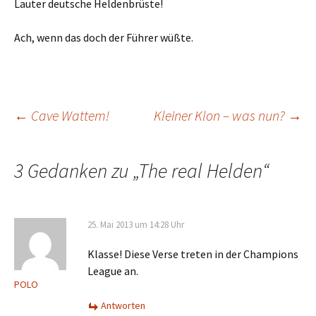
Lauter deutsche Heldenbrüste!
Ach, wenn das doch der Führer wüßte.
Beitrags-
←
Cave Wattem!
Kleiner Klon – was nun?
→
Navigation
3 Gedanken zu „
The real Helden
“
25. Mai 2013 um 14:28 Uhr
Klasse! Diese Verse treten in der Champions
League an.
POLO
Antworten