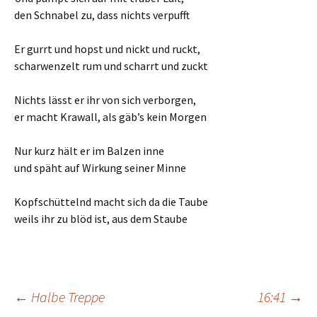
den Schnabel zu, dass nichts verpufft
Er gurrt und hopst und nickt und ruckt,
scharwenzelt rum und scharrt und zuckt
Nichts lässt er ihr von sich verborgen,
er macht Krawall, als gäb’s kein Morgen
Nur kurz hält er im Balzen inne
und späht auf Wirkung seiner Minne
Kopfschüttelnd macht sich da die Taube
weils ihr zu blöd ist, aus dem Staube
Beitrags-
←
Halbe Treppe
16:41
→