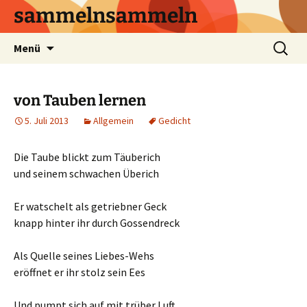
sammelnsammeln
Zum
Suchen
Menü
Inhalt
nach:
springen
von Tauben lernen
5. Juli 2013
Allgemein
Gedicht
Die Taube blickt zum Täuberich
und seinem schwachen Überich
Er watschelt als getriebner Geck
knapp hinter ihr durch Gossendreck
Als Quelle seines Liebes-Wehs
eröffnet er ihr stolz sein Ees
Und pumpt sich auf mit trüber Luft,