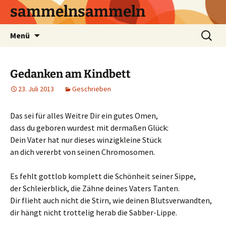
sammelnsammeln
Zum
Suchen
Menü
Inhalt
nach:
springen
Gedanken am Kindbett
23. Juli 2013
Geschrieben
Das sei für alles Weitre Dir ein gutes Omen,
dass du geboren wurdest mit dermaßen Glück:
Dein Vater hat nur dieses winzigkleine Stück
an dich vererbt von seinen Chromosomen.
Es fehlt gottlob komplett die Schönheit seiner Sippe,
der Schleierblick, die Zähne deines Vaters Tanten.
Dir flieht auch nicht die Stirn, wie deinen Blutsverwandten,
dir hängt nicht trottelig herab die Sabber-Lippe.