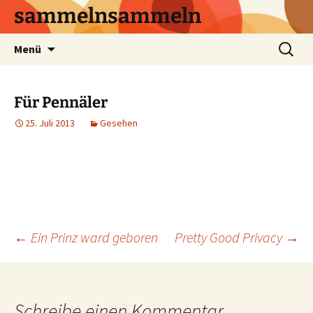
sammelnsammeln
Zum
Suchen
Menü
Inhalt
nach:
springen
Für Pennäler
25. Juli 2013
Gesehen
Beitrags-
←
Ein Prinz ward geboren
Pretty Good Privacy
→
Navigation
Schreibe einen Kommentar