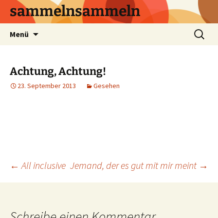
sammelnsammeln
Zum
Suchen
Menü
Inhalt
nach:
springen
Achtung, Achtung!
23. September 2013
Gesehen
Beitrags-
←
All inclusive
Jemand, der es gut mit mir meint
→
Navigation
Schreibe einen Kommentar