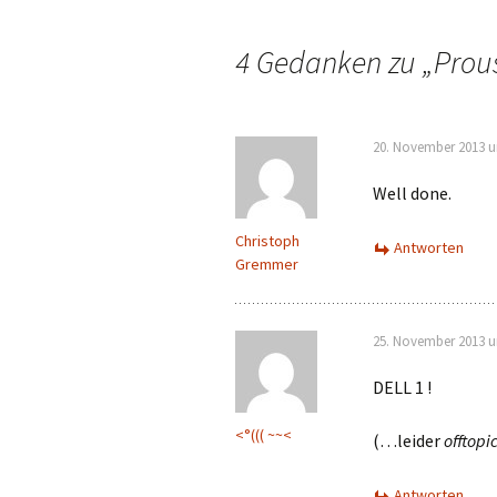
Navigation
4 Gedanken zu „
Prou
20. November 2013 u
Well done.
Christoph
Antworten
Gremmer
25. November 2013 u
DELL 1 !
<°((( ~~<
(…leider
offtopi
Antworten