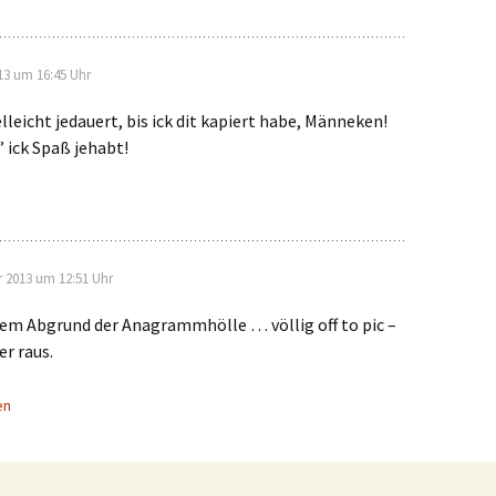
13 um 16:45 Uhr
elleicht jedauert, bis ick dit kapiert habe, Männeken!
’ ick Spaß jehabt!
 2013 um 12:51 Uhr
em Abgrund der Anagrammhölle … völlig off to pic –
r raus.
en