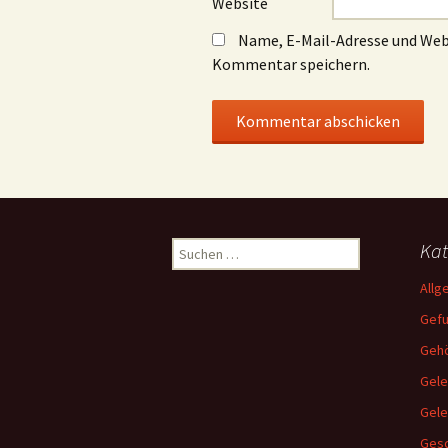
Website
Name, E-Mail-Adresse und Web
Kommentar speichern.
Suchen
Kat
nach:
Allg
Gef
Gehö
Gele
Gel
Gesc