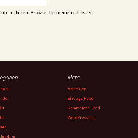
site in diesem Browser für meinen nächsten
egorien
Meta
emein
Anmelden
unden
Eintrags-Feed
rt
Kommentar-Feed
bt
WordPress.org
esen
hrieben