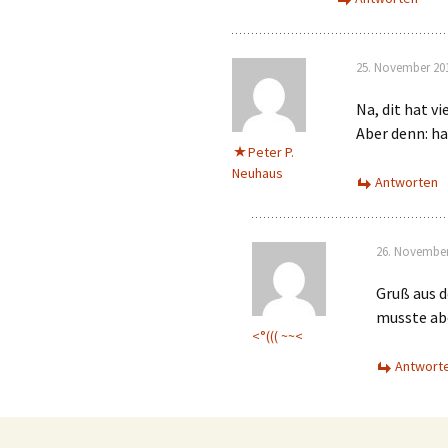
25. November 20
Na, dit hat vi
Aber denn: ha
Peter P.
Neuhaus
Antworten
26. November
Gruß aus d
musste abe
<°((( ~~<
Antwort