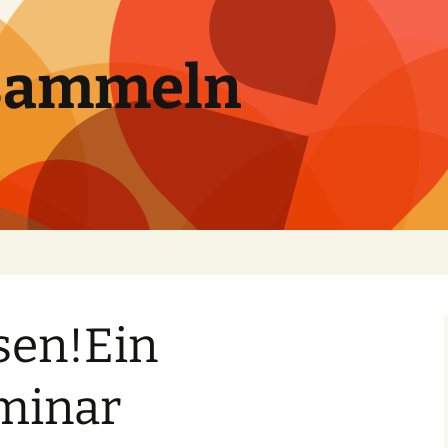
sammeln
sen!Ein
minar