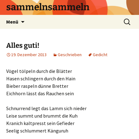
sammelnsammeln
Zum
Suchen
Menü
Inhalt
nach:
springen
Alles guti!
19. Dezember 2013
Geschrieben
Gedicht
Vögel tölpeln durch die Blätter
Hasen schlingern durch den Hain
Bieber raspeln dünne Bretter
Eichhorn lässt das Rauchen sein
Schnurrend legt das Lamm sich nieder
Leise summt und brummt die Kuh
Kranich kaltpresst sein Gefieder
Seelig schlummert Känguruh