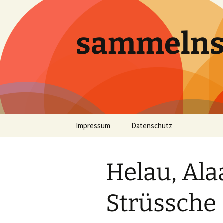
sammeln
Zum
Impressum
Datenschutz
Inhalt
springen
Helau, Ala
Strüssche