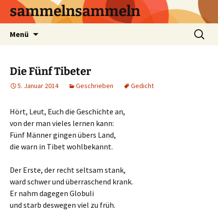
sammelnsammeln
Zum
Suchen
Menü
Inhalt
nach:
springen
Die Fünf Tibeter
5. Januar 2014
Geschrieben
Gedicht
Hört, Leut, Euch die Geschichte an,
von der man vieles lernen kann:
Fünf Männer gingen übers Land,
die warn in Tibet wohlbekannt.
Der Erste, der recht seltsam stank,
ward schwer und überraschend krank.
Er nahm dagegen Globuli
und starb deswegen viel zu früh.