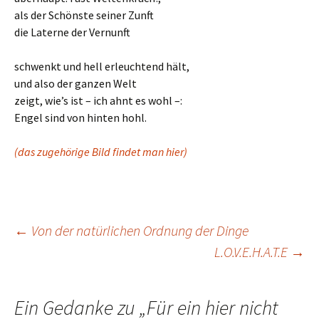
als der Schönste seiner Zunft
die Laterne der Vernunft
schwenkt und hell erleuchtend hält,
und also der ganzen Welt
zeigt, wie’s ist – ich ahnt es wohl –:
Engel sind von hinten hohl.
(das zugehörige Bild findet man hier)
Beitrags-
←
Von der natürlichen Ordnung der Dinge
L.O.V.E.H.A.T.E
→
Navigation
Ein Gedanke zu „
Für ein hier nicht