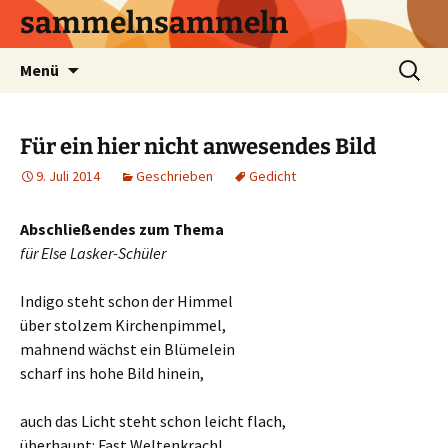
sammelnsammeln
Zum
Suchen
Menü
Inhalt
nach:
springen
Für ein hier nicht anwesendes Bild
9. Juli 2014
Geschrieben
Gedicht
Abschließendes zum Thema
für Else Lasker-Schüler
Indigo steht schon der Himmel
über stolzem Kirchenpimmel,
mahnend wächst ein Blümelein
scharf ins hohe Bild hinein,
auch das Licht steht schon leicht flach,
überhaupt: Fast Weltenkrach!,