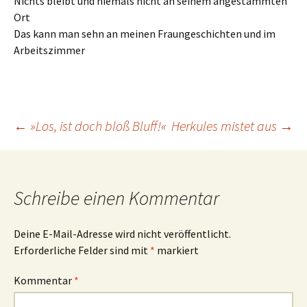
Nichts bleibt und niemals nicht an seinem angestammten
Ort
Das kann man sehn an meinen Fraungeschichten und im
Arbeitszimmer
Beitrags-
←
»Los, ist doch bloß Bluff!«
Herkules mistet aus
→
Navigation
Schreibe einen Kommentar
Deine E-Mail-Adresse wird nicht veröffentlicht.
Erforderliche Felder sind mit
*
markiert
Kommentar
*