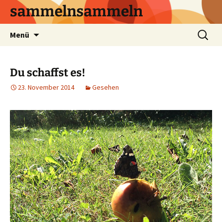
sammelnsammeln
Zum
Suchen
Menü
Inhalt
nach:
springen
Du schaffst es!
23. November 2014
Gesehen