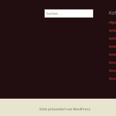
Suchen
Kat
nach:
Allg
Gef
Gehö
Gele
Gel
Gesc
Ges
Geze
Stolz präsentiert von WordPress