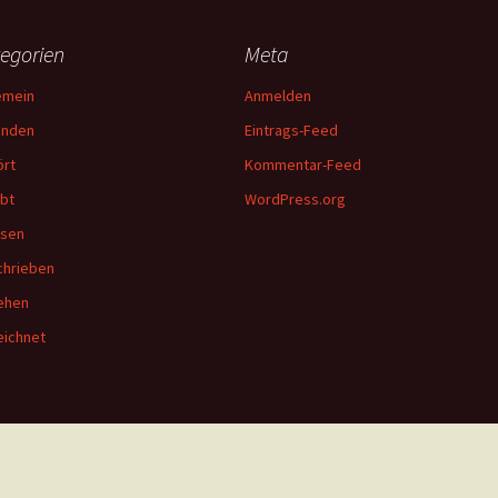
egorien
Meta
emein
Anmelden
unden
Eintrags-Feed
rt
Kommentar-Feed
bt
WordPress.org
esen
hrieben
ehen
ichnet