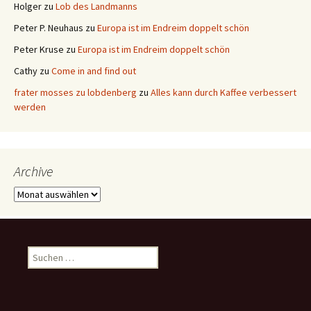
Holger
zu
Lob des Landmanns
Peter P. Neuhaus
zu
Europa ist im Endreim doppelt schön
Peter Kruse
zu
Europa ist im Endreim doppelt schön
Cathy
zu
Come in and find out
frater mosses zu lobdenberg
zu
Alles kann durch Kaffee verbessert
werden
Archive
Archive
Suchen
nach: