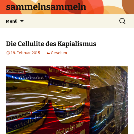
sammelnsammeln
Zum
Suchen
Menü
Inhalt
nach:
springen
Die Cellulite des Kapialismus
19. Februar 2015
Gesehen