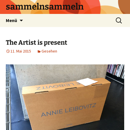
sammelnsammeln
Zum
Suchen
Menü
Inhalt
nach:
springen
The Artist is present
11. Mai 2015
Gesehen