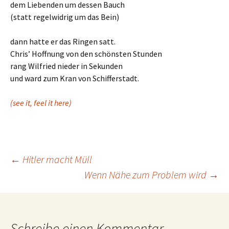
dem Liebenden um dessen Bauch
(statt regelwidrig um das Bein)
dann hatte er das Ringen satt.
Chris’ Hoffnung von den schönsten Stunden
rang Wilfried nieder in Sekunden
und ward zum Kran von Schifferstadt.
(see it, feel it here)
Beitrags-
←
Hitler macht Müll
Wenn Nähe zum Problem wird
→
Navigation
Schreibe einen Kommentar