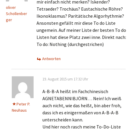
mir einfach nicht merken? Iskender?
oliver
Tetraeder? Trochäus? Eustachische Röhre?
Schollenber
Ikonoklasmus? Paritätische Algorhythmie?
ger
Ansonsten gefällt mir diese To do Liste
ungemein. Auf meiner Liste der besten To do
Listen hat diese Platz zwei inne. Direkt nach:
To do: Nothing (durchgestrichen)
Antworten
19. August 2015 um 17:32 Uhr
A-B-B-A heißt im Fachchinesisch
AGNETABENNIBJÖRN… Nein! Ich weiß
Peter P.
auch nicht, wie das heißt, bin aber froh,
Neuhaus
dass ich es einigermaßen von A-B-A-B
unterscheiden kann.
Und hier noch rasch meine To-Do-Liste