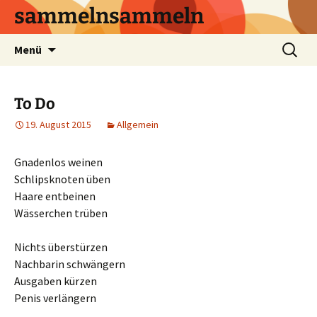
sammelnsammeln
Zum
Suchen
Menü
Inhalt
nach:
springen
To Do
19. August 2015
Allgemein
Gnadenlos weinen
Schlipsknoten üben
Haare entbeinen
Wässerchen trüben
Nichts überstürzen
Nachbarin schwängern
Ausgaben kürzen
Penis verlängern