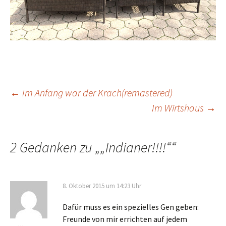
Beitrags-
←
Im Anfang war der Krach(remastered)
Im Wirtshaus
→
Navigation
2 Gedanken zu „
„Indianer!!!!“
“
8. Oktober 2015 um 14:23 Uhr
Dafür muss es ein spezielles Gen geben:
Freunde von mir errichten auf jedem